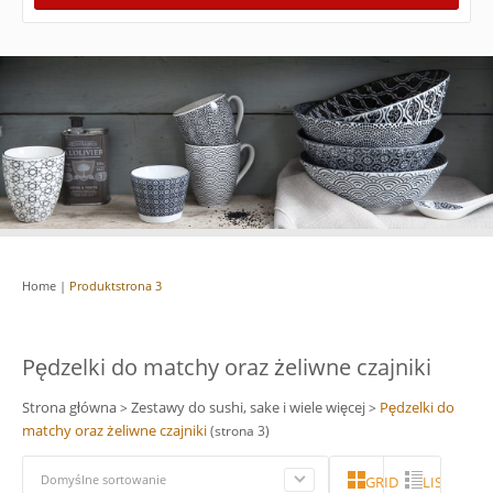
Home
|
Produkt
strona 3
Pędzelki do matchy oraz żeliwne czajniki
Strona główna
Zestawy do sushi, sake i wiele więcej
Pędzelki do
>
>
matchy oraz żeliwne czajniki
(strona 3)
Domyślne sortowanie
GRID
LISTA