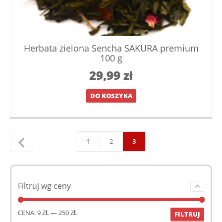
Herbata zielona Sencha SAKURA premium
100 g
29,99
zł
DO KOSZYKA
1
2
3
←
Filtruj wg ceny
CENA:
9 ZŁ
—
250 ZŁ
FILTRUJ