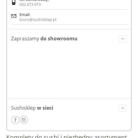
602 673 973
Email:
biuro@sushisklep.pl
Zapraszamy
do showroomu
Sushisklep
w sieci
Komplety do sushi i niezbędny asortyment