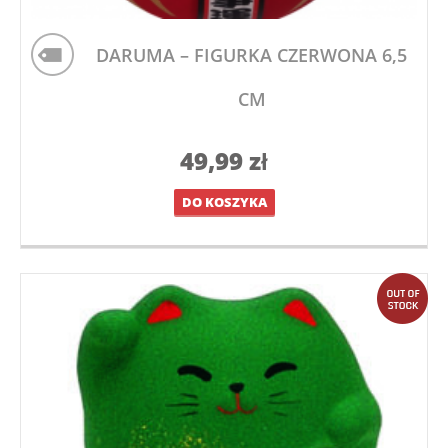
DARUMA – FIGURKA CZERWONA 6,5
CM
49,99
zł
DO KOSZYKA
out