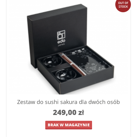
out
Zestaw do sushi sakura dla dwóch osób
249,00
zł
BRAK W MAGAZYNIE