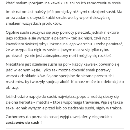
kłaść małymi porcjami na kawałku sushi po ich zamoczeniu w sosie.
Imbir natomiast należy jeść pomiędzy różnymi rodzajami sushi. Ma
on za zadanie oczyścić kubki smakowe, by w pełni cieszyć się
smakiem wszystkich produktów.
Ogólnie sushi spożywa się przy pomocy pałeczek, jednak niektóre
jego rodzaje je się wyłącznie palcami – tak jak nigiri, czyli ryż z
kawałkiem świeżej ryby ułożonej na jego wierzchu. Trzeba pamiętać,
że w przypadku nigiri w sosie sojowym macza się tylko rybę,
ponieważ ryż nie jest zabezpieczony nori i mógłby się rozkleić.
Nietaktem jest dzielenie sushi na pół – każdy kawałek powinno się
jeść w jednym kęsie. Tylko tak można docenić smak potrawy i
wszystkich składników. Są one specjalne dobierane przez sushi
masterów, by tworzyły spójną całość. Kucharz może to odebrać jako
obrazę.
Jeśli chodzi o napoje do sushi, największą popularnością cieszy się
zielona herbata – matcha – która wspomaga trawienie. Pija się także
sake, jednak wyłącznie przed lub po zjedzeniu sushi, nigdy w trakcie.
Zachęcamy do poznania naszej wyjątkowej oferty eleganckich
zestawów do sushi
!