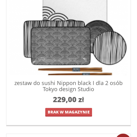
zestaw do sushi Nippon black I dla 2 osób
Tokyo design Studio
229,00
zł
BRAK W MAGAZYNIE