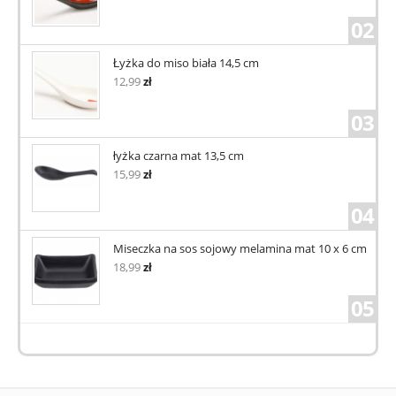
02
Łyżka do miso biała 14,5 cm
12,99
zł
03
łyżka czarna mat 13,5 cm
15,99
zł
04
Miseczka na sos sojowy melamina mat 10 x 6 cm
18,99
zł
05