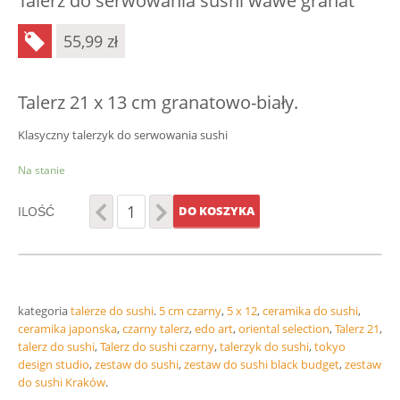
Talerz do serwowania sushi wawe granat
55,99
zł
Talerz 21 x 13 cm granatowo-biały.
Klasyczny talerzyk do serwowania sushi
Na stanie
ILOŚĆ
DO KOSZYKA
kategoria
talerze do sushi
.
5 cm czarny
,
5 x 12
,
ceramika do sushi
,
ceramika japonska
,
czarny talerz
,
edo art
,
oriental selection
,
Talerz 21
,
talerz do sushi
,
Talerz do sushi czarny
,
talerzyk do sushi
,
tokyo
design studio
,
zestaw do sushi
,
zestaw do sushi black budget
,
zestaw
do sushi Kraków
.