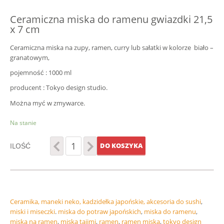
Ceramiczna miska do ramenu gwiazdki 21,5
x 7 cm
Ceramiczna miska na zupy, ramen, curry lub sałatki w kolorze biało –
granatowym,
pojemność : 1000 ml
producent : Tokyo design studio.
Można myć w zmywarce.
Na stanie
ILOŚĆ
DO KOSZYKA
Ceramika, maneki neko, kadzidełka japońskie, akcesoria do sushi
,
miski i miseczki
.
miska do potraw japońskich
,
miska do ramenu
,
miska na ramen
,
miska tajimi
,
ramen
,
ramen miska
,
tokyo design