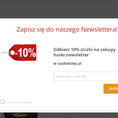
Opis
Zapisz się do naszego Newslettera!
Groszek wasabi Edamame GT 140 g.
Groszek obtoczony w ostrym wasabi, jest ostrą, chrupiącą przekąską. Skła
(zielona soja) 68 %, skrobia kukurydziana, cukier, sól, proszek Wasabi japonic
Odbierz 10% zniżki na zakupy
barwnik: E141. Produkt może zawierać śladowe ilości gorczycy. Zawartość
hasło:newsletter
opakowania: 140 g Data przydatności do spożycia: 20.12. 2026 r. Kraj pochod
Chiny
w sushisklep.pl
nie pokazuj więcej