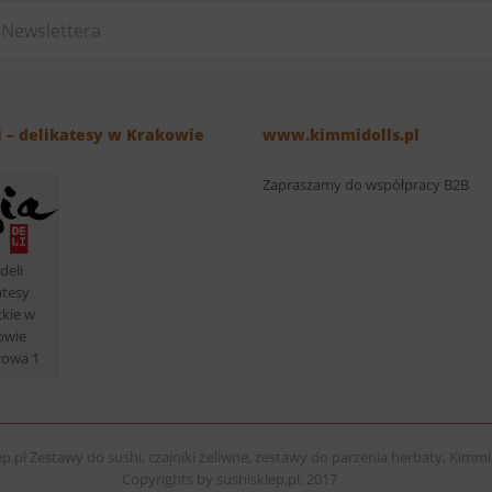
i – delikatesy w Krakowie
www.kimmidolls.pl
Zapraszamy do współpracy B2B
deli
atesy
ckie w
owie
łowa 1
p.pl Zestawy do sushi, czajniki żeliwne, zestawy do parzenia herbaty, Kimmid
Copyrights by sushisklep.pl, 2017