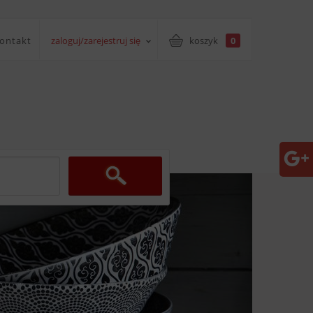
ontakt
zaloguj/zarejestruj się
koszyk
0