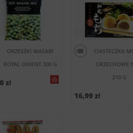
ORZESZKI WASABI
CIASTECZKA M
ROYAL ORIENT 300 G
ORZECHOWE Y
210 G
DO KOSZYKA
50
zł
16,99
zł