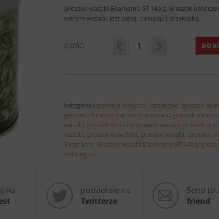
Groszek wasabi Edamame GT 140 g. Groszek obtoczo
ostrym wasabi, jest ostrą, chrupiącą przekąską.
ILOŚĆ
DO K
kategoria
Japońskie słodycze i przekąski
.
groszek ed
groszek obtoczony w ostrym wasabi
,
groszek obtocz
wasabi
,
groszek w ostrej polewie wasabi
,
groszek w p
wasabi
,
groszek w wasabi
,
groszek wasabi
,
Groszek w
Edamame
,
Groszek wasabi Edamame GT 140 g
,
grosze
zielonej soi
.
ij na
podziel się na
Send to 
est
Twitterze
friend