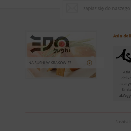
Asia del
NA SUSHI W KRAKOWIE?
Asia 
delik
azjaty
Krak
ul.Węg
Sushiskle