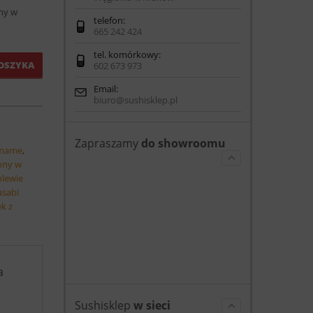
ny w
telefon:
665 242 424
tel. komórkowy:
OSZYKA
602 673 973
Email:
biuro@sushisklep.pl
Zapraszamy
do showroomu
amame
,
ony w
olewie
asabi
k z
a
Sushisklep
w sieci