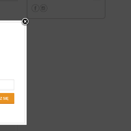
d: Edamame
a 0,21 %,
zenia: