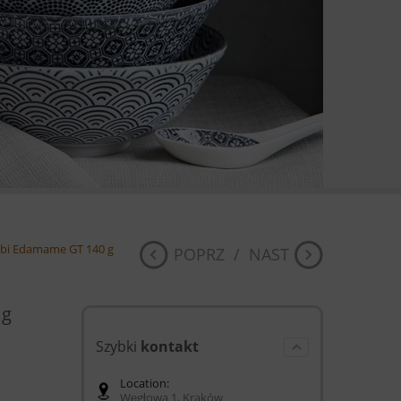
bi Edamame GT 140 g
POPRZ
/
NAST
 g
Szybki
kontakt
Location:
Węgłowa 1, Kraków