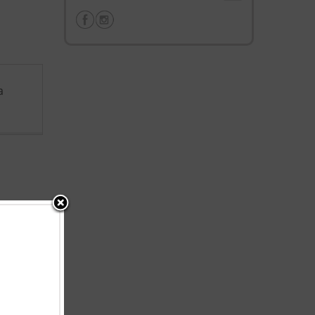
a
ulturą
y w roku.