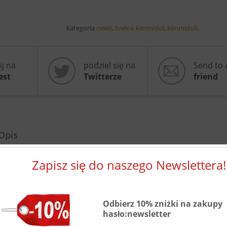
kategoria
news
.
brelok kimmidol
,
kimmidoll
.
ij na
podziel się na
Send to 
est
Twitterze
friend
Opis
Kimmidoll Collection brelok Sakura
Zapisz się do naszego Newslettera!
Kolekcjonerska marka Kimmidoll Collection jako nowoczesne ujęcie tradycji.
Kolekcja 2026. Każda kolekcja to nowe, niepowtarzalne wzory inspirowane k
Japonii z najpiękniejszymi motywami japońskimi. Kolekcje pojawiają się 2 raz
Odbierz 10% zniżki na zakupy
Każda figurka ma swoje imię i znaczenie- afirmację.
hasło:newsletter
W ofercie znajdziecie breloki, figurki kokeshi, butelki termiczne.