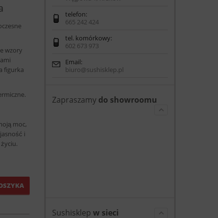
a
telefon:
665 242 424
oczesne
tel. komórkowy:
602 673 973
ne wzory
wami
Email:
biuro@sushisklep.pl
a figurka
termiczne.
Zapraszamy
do showroomu
moją moc,
jasność i
życiu.
OSZYKA
Sushisklep
w sieci