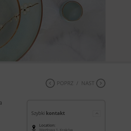
POPRZ
/
NAST
a
Szybki
kontakt
Location:
Węgłowa 1, Kraków