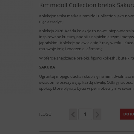
Kimmidoll Collection brelok Sakur
Kolekcjonerska marka Kimmidoll Collection jako now
ujęcie tradycji.
Kolekcja 2026. Każda kolekcja to nowe, niepowtarzal
inspirowane kulturą Japonii z najpiękniejszymi moty
japońskimi. Kolekcje pojawiają się 2 razy w roku. Każd
ma swoje imię i znaczenie- afirmację.
W ofercie znajdziecie breloki, figurki kokeshi, butelki 
SAKURA
Ugruntuj mojego ducha i skup się na nim. Uwalniasz 
świadomie przeżywając każdą chwilę. Odkryj radość, 
spokój, które płyną z bycia w pełni obecnym w swoim 
ILOŚĆ
DO K