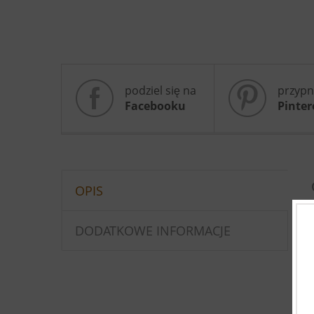
podziel się na
przypn
Facebooku
Pinter
OPIS
DODATKOWE INFORMACJE