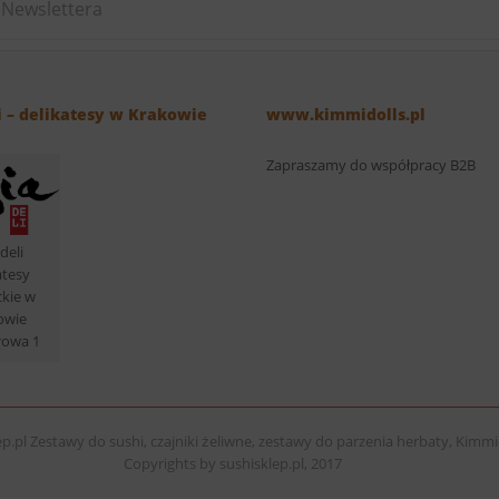
i – delikatesy w Krakowie
www.kimmidolls.pl
Zapraszamy do współpracy B2B
deli
atesy
ckie w
owie
łowa 1
p.pl Zestawy do sushi, czajniki żeliwne, zestawy do parzenia herbaty, Kimmid
Copyrights by sushisklep.pl, 2017