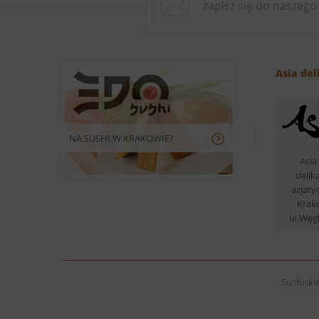
Asia del
NA SUSHI W KRAKOWIE?
Asia 
delik
azjaty
Krak
ul.Węg
Sushiskle