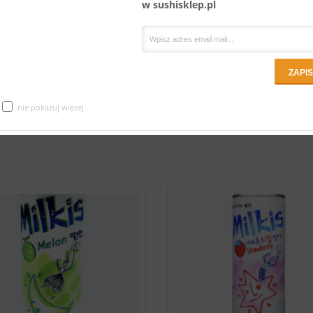
w sushisklep.pl
SAKURA
Ugruntuj mojego ducha i skup się na nim. Uwalniasz moją moc, świadomie
przeżywając każdą chwilę. Odkryj radość, jasność i spokój, które płyną z byc
obecnym w swoim życiu.
nie pokazuj więcej