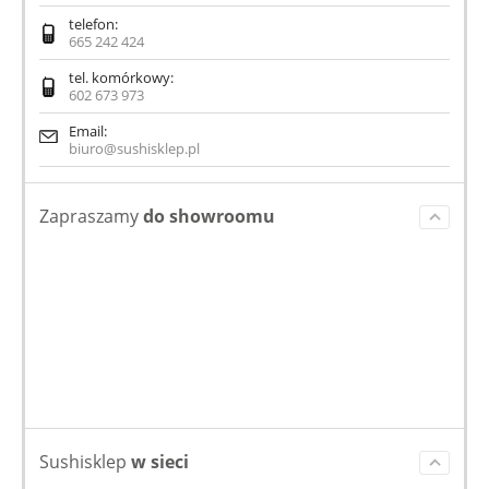
telefon:
665 242 424
tel. komórkowy:
602 673 973
Email:
biuro@sushisklep.pl
Zapraszamy
do showroomu
Sushisklep
w sieci