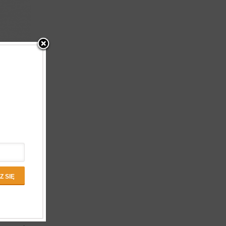
i pożywne,
arw.
ozycja dla