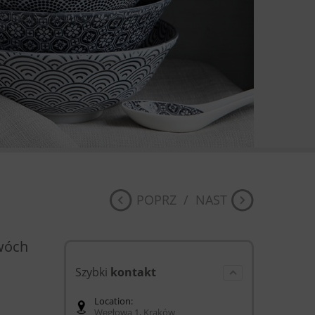
POPRZ
/
NAST
dwóch
Szybki
kontakt
Location:
Węgłowa 1, Kraków