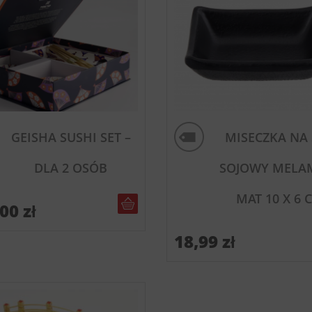
GEISHA SUSHI SET –
MISECZKA NA
DLA 2 OSÓB
SOJOWY MELA
MAT 10 X 6 
DO KOSZYKA
,00
zł
18,99
zł