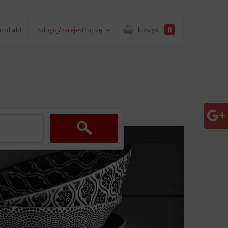
ontakt
zaloguj/zarejestruj się
koszyk
0