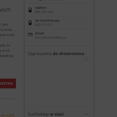
telefon:
dwóch
665 242 424
tel. komórkowy:
. Jest
602 673 973
a stole,
Email:
nie sushi
biuro@sushisklep.pl
sób, to
y w ich
Zapraszamy
do showroomu
uświetnią
OSZYKA
Sushisklep
w sieci
 do sushi
,