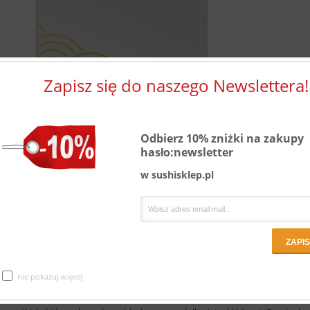
Zapisz się do naszego Newslettera!
Odbierz 10% zniżki na zakupy
hasło:newsletter
w sushisklep.pl
Zestaw do sushi White Gold dla dwóch osób
Sushi, to najpopularniejsze danie kraju kwitnącej wiśni. Jest bardzo zdrowe 
efektownie prezentuje się na stole, zachwycając przy tym różnorodnością b
nie pokazuj więcej
Serwowanie sushi również wymaga odpowiedniej oprawy.
Ceramiczny zestaw do spożywania sushi dla dwóch osób, to znakomita prop