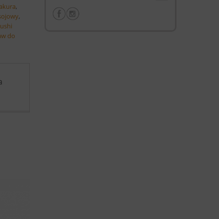
sakura
,
sojowy
,
sushi
aw do
a