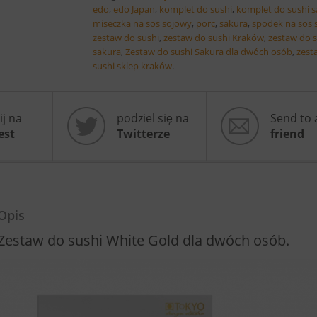
edo
,
edo Japan
,
komplet do sushi
,
komplet do sushi 
miseczka na sos sojowy
,
porc
,
sakura
,
spodek na sos 
zestaw do sushi
,
zestaw do sushi Kraków
,
zestaw do 
sakura
,
Zestaw do sushi Sakura dla dwóch osób
,
zest
sushi sklep kraków
.
ij na
podziel się na
Send to 
est
Twitterze
friend
Opis
Zestaw do sushi White Gold dla dwóch osób.