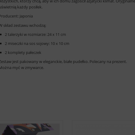
wszystkich, którzy chcą, aby w ich domu zagościł azjatycki klimat. Oryginaln
uświetnią każdy posiłek.
Producent: Japonia
W skład zestawu wchodzą:
2 talerzyki w rozmiarze: 24 x 11 cm
2 miseczki na sos sojowy: 10 x 10 cm
2 komplety pałeczek
Zestaw jest pakowany w eleganckie, białe pudełko. Polecany na prezent.
Można myć w zmywarce.