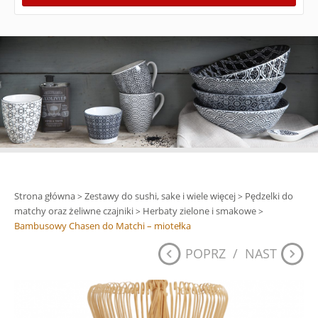
Strona główna
Zestawy do sushi, sake i wiele więcej
Pędzelki do
>
>
matchy oraz żeliwne czajniki
Herbaty zielone i smakowe
>
>
Bambusowy Chasen do Matchi – miotełka
POPRZ
/
NAST