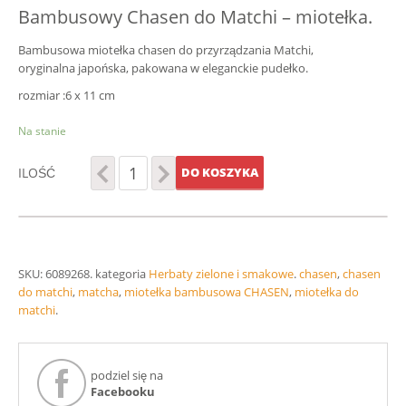
Bambusowy Chasen do Matchi – miotełka.
Bambusowa miotełka chasen do przyrządzania Matchi,
oryginalna japońska, pakowana w eleganckie pudełko.
rozmiar :6 x 11 cm
Na stanie
ILOŚĆ
DO KOSZYKA
SKU:
6089268
.
kategoria
Herbaty zielone i smakowe
.
chasen
,
chasen
do matchi
,
matcha
,
miotełka bambusowa CHASEN
,
miotełka do
matchi
.
podziel się na
Facebooku