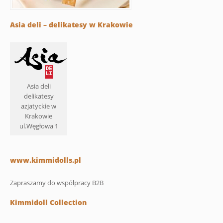
Asia deli – delikatesy w Krakowie
Asia deli
delikatesy
azjatyckie w
Krakowie
ul.Węgłowa 1
www.kimmidolls.pl
Zapraszamy do współpracy B2B
Kimmidoll Collection