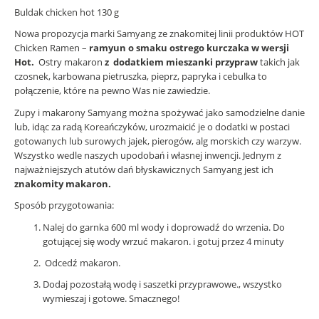
Buldak chicken hot 130 g
Nowa propozycja marki Samyang ze znakomitej linii produktów HOT
Chicken Ramen –
ramyun o smaku ostrego kurczaka w wersji
Hot.
Ostry makaron
z dodatkiem mieszanki przypraw
takich jak
czosnek, karbowana pietruszka, pieprz, papryka i cebulka to
połączenie, które na pewno Was nie zawiedzie.
Zupy i makarony Samyang można spożywać jako samodzielne danie
lub, idąc za radą Koreańczyków, urozmaicić je o dodatki w postaci
gotowanych lub surowych jajek, pierogów, alg morskich czy warzyw.
Wszystko wedle naszych upodobań i własnej inwencji. Jednym z
najważniejszych atutów dań błyskawicznych Samyang jest ich
znakomity makaron.
Sposób przygotowania:
Nalej do garnka 600 ml wody i doprowadź do wrzenia. Do
gotującej się wody wrzuć makaron. i gotuj przez 4 minuty
Odcedź makaron.
Dodaj pozostałą wodę i saszetki przyprawowe., wszystko
wymieszaj i gotowe. Smacznego!