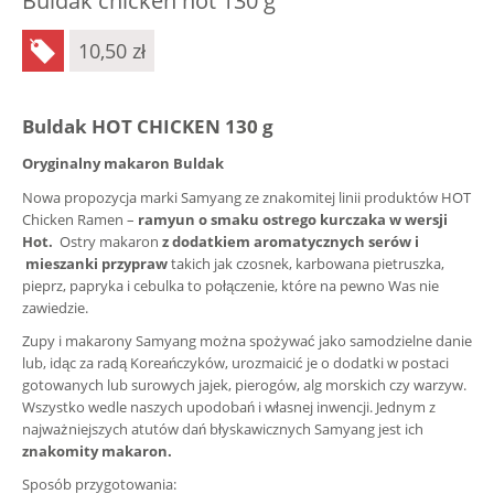
Buldak chicken hot 130 g
10,50
zł
Buldak HOT CHICKEN 130 g
Oryginalny makaron Buldak
Nowa propozycja marki Samyang ze znakomitej linii produktów HOT
Chicken Ramen –
ramyun o smaku ostrego kurczaka w wersji
Hot.
Ostry makaron
z dodatkiem aromatycznych serów i
mieszanki przypraw
takich jak czosnek, karbowana pietruszka,
pieprz, papryka i cebulka to połączenie, które na pewno Was nie
zawiedzie.
Zupy i makarony Samyang można spożywać jako samodzielne danie
lub, idąc za radą Koreańczyków, urozmaicić je o dodatki w postaci
gotowanych lub surowych jajek, pierogów, alg morskich czy warzyw.
Wszystko wedle naszych upodobań i własnej inwencji. Jednym z
najważniejszych atutów dań błyskawicznych Samyang jest ich
znakomity makaron.
Sposób przygotowania: