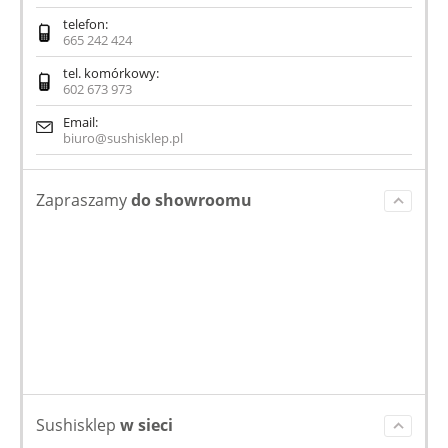
telefon:
665 242 424
tel. komórkowy:
602 673 973
Email:
biuro@sushisklep.pl
Zapraszamy
do showroomu
Sushisklep
w sieci