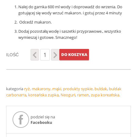
Nalej do garnka 600 ml wody i doprowadź do wrzenia. Do
gotującej się wody wrzuć makaron. i gotuj przez 4 minuty
Odcedź makaron.
Dodaj pozostałą wodę i saszetki przyprawowe., wszystko
wymieszaj i gotowe. Smacznego!
ILOŚĆ
DO KOSZYKA
kategoria
ryż, makarony, mąki, produkty sypkie
.
buldak
,
buldak
carbonarra
,
koreańska zupka
,
Neoguri
,
ramen
,
zupa koreańska
.
podziel się na
Facebooku