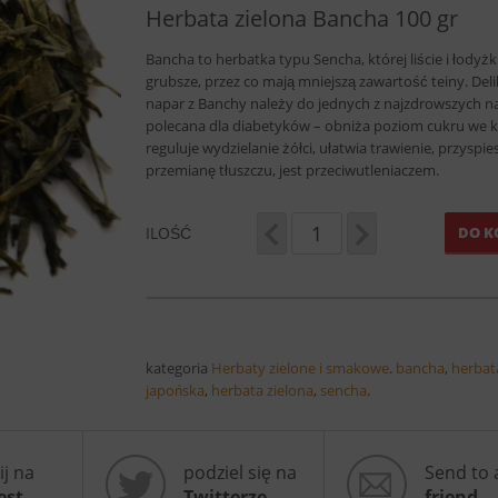
Herbata zielona Bancha 100 gr
Bancha to herbatka typu Sencha, której liście i łodyżk
grubsze, przez co mają mniejszą zawartość teiny. Del
napar z Banchy należy do jednych z najzdrowszych n
polecana dla diabetyków – obniża poziom cukru we k
reguluje wydzielanie żółci, ułatwia trawienie, przyspie
przemianę tłuszczu, jest przeciwutleniaczem.
ILOŚĆ
DO K
kategoria
Herbaty zielone i smakowe
.
bancha
,
herbat
japońska
,
herbata zielona
,
sencha
.
ij na
podziel się na
Send to 
est
Twitterze
friend