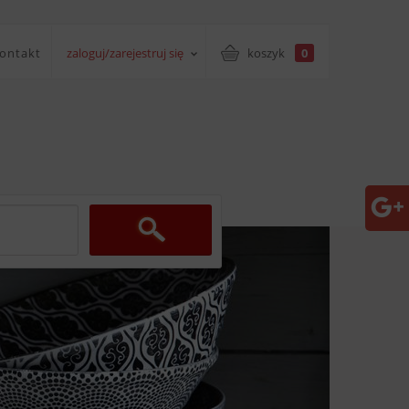
ontakt
zaloguj/zarejestruj się
koszyk
0