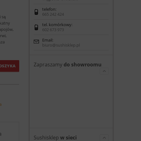
telefon:
665 242 424
i są
ikatny
tel. komórkowy:
apojów,
602 673 973
rwi,
Email:
sza
biuro@sushisklep.pl
Zapraszamy
do showroomu
OSZYKA
a
a
Sushisklep
w sieci