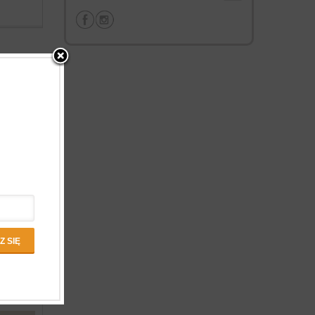
ez co
ch z
 krwi,
 jest
ci. Napar