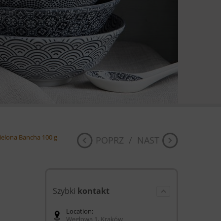
ielona Bancha 100 g
POPRZ
/
NAST
Szybki
kontakt
Location:
Węgłowa 1, Kraków