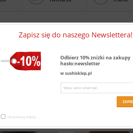
Zapisz się do naszego Newslettera!
Opis
Herbata zielona Bancha 100 g.
Bancha to herbatka typu Sencha, której liście i łodyżki są grubsze, prz
Odbierz 10% zniżki na zakupy
mają mniejszą zawartość teiny.
Delikatny napar z Banchy należy do jedny
hasło:newsletter
najzdrowszych napojów, polecana dla diabetyków – obniża poziom cukru we
w sushisklep.pl
reguluje wydzielanie żółci, ułatwia trawienie, przyspiesza przemianę tłuszczu,
przeciwutleniaczem. Dzięki swojej delikatności polecana jest również dla dzie
zaparzamy od 2-3 min. w temp. 70 – 85 stopni C.
nie pokazuj więcej