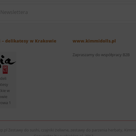
i – delikatesy w Krakowie
www.kimmidolls.pl
Zapraszamy do współpracy B2B
deli
atesy
ckie w
owie
łowa 1
p.pl Zestawy do sushi, czajniki żeliwne, zestawy do parzenia herbaty, Kimmid
Copyrights by sushisklep.pl, 2017