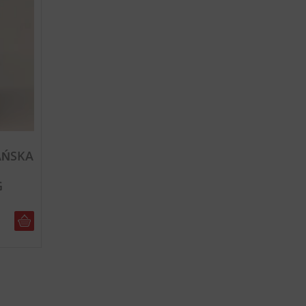
AŃSKA
G
DO KOSZYKA