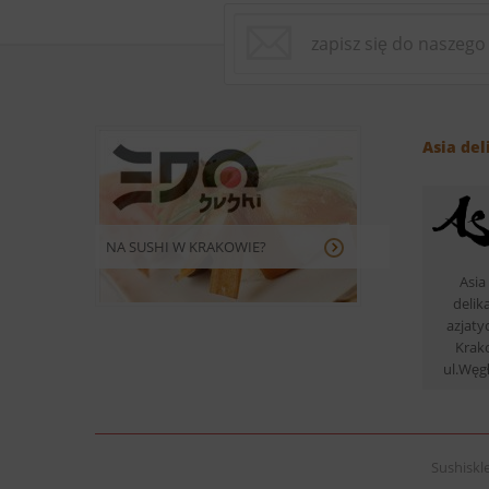
Asia del
NA SUSHI W KRAKOWIE?
Asia 
delik
azjaty
Krak
ul.Węg
Sushiskle