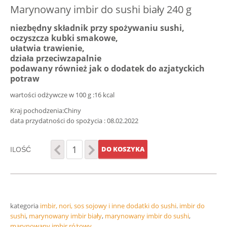
Marynowany imbir do sushi biały 240 g
niezbędny składnik przy spożywaniu sushi,
oczyszcza kubki smakowe,
ułatwia trawienie,
działa przeciwzapalnie
podawany również jak o dodatek do azjatyckich
potraw
wartości odżywcze w 100 g :16 kcal
Kraj pochodzenia:Chiny
data przydatności do spożycia : 08.02.2022
ILOŚĆ
DO KOSZYKA
kategoria
imbir, nori, sos sojowy i inne dodatki do sushi
.
imbir do
sushi
,
marynowany imbir biały
,
marynowany imbir do sushi
,
marynowany imbir różowy
.