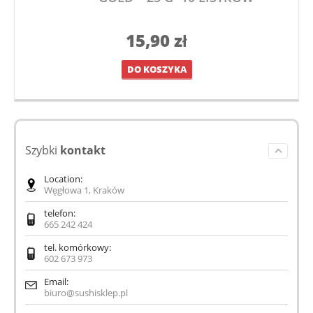
15,90
zł
DO KOSZYKA
Szybki
kontakt
Location:
Węgłowa 1, Kraków
telefon:
665 242 424
tel. komórkowy:
602 673 973
Email:
biuro@sushisklep.pl