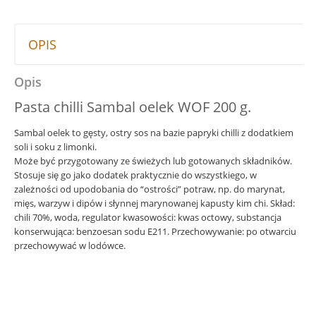
OPIS
Opis
Pasta chilli Sambal oelek WOF 200 g.
Sambal oelek to gęsty, ostry sos na bazie papryki chilli z dodatkiem
soli i soku z limonki.
Może być przygotowany ze świeżych lub gotowanych składników.
Stosuje się go jako dodatek praktycznie do wszystkiego, w
zależności od upodobania do “ostrości” potraw, np. do marynat,
mięs, warzyw i dipów i słynnej marynowanej kapusty kim chi. Skład:
chili 70%, woda, regulator kwasowości: kwas octowy, substancja
konserwująca: benzoesan sodu E211. Przechowywanie: po otwarciu
przechowywać w lodówce.