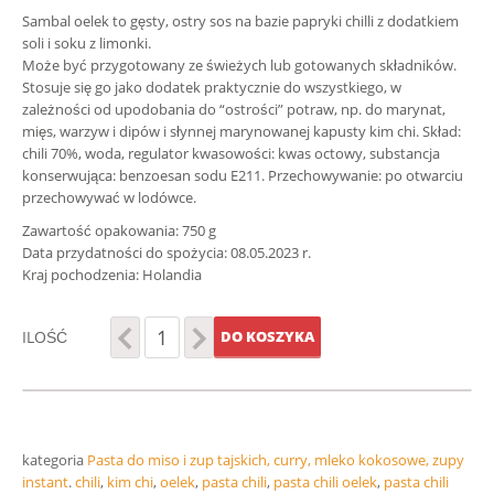
Sambal oelek to gęsty, ostry sos na bazie papryki chilli z dodatkiem
soli i soku z limonki.
Może być przygotowany ze świeżych lub gotowanych składników.
Stosuje się go jako dodatek praktycznie do wszystkiego, w
zależności od upodobania do “ostrości” potraw, np. do marynat,
mięs, warzyw i dipów i słynnej marynowanej kapusty kim chi. Skład:
chili 70%, woda, regulator kwasowości: kwas octowy, substancja
konserwująca: benzoesan sodu E211. Przechowywanie: po otwarciu
przechowywać w lodówce.
Zawartość opakowania: 750 g
Data przydatności do spożycia: 08.05.2023 r.
Kraj pochodzenia: Holandia
ILOŚĆ
DO KOSZYKA
kategoria
Pasta do miso i zup tajskich, curry, mleko kokosowe, zupy
instant
.
chili
,
kim chi
,
oelek
,
pasta chili
,
pasta chili oelek
,
pasta chili