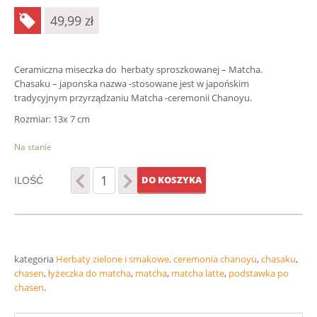
49,99
zł
Ceramiczna miseczka do herbaty sproszkowanej – Matcha.
Chasaku – japonska nazwa -stosowane jest w japońskim
tradycyjnym przyrządzaniu Matcha -ceremonii Chanoyu.
Rozmiar: 13x 7 cm
Na stanie
ILOŚĆ
DO KOSZYKA
kategoria
Herbaty zielone i smakowe
.
ceremonia chanoyu
,
chasaku
,
chasen
,
łyżeczka do matcha
,
matcha
,
matcha latte
,
podstawka po
chasen
.