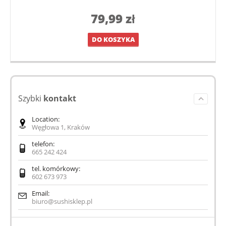
79,99
zł
DO KOSZYKA
Szybki
kontakt
Location:
Węgłowa 1, Kraków
telefon:
665 242 424
tel. komórkowy:
602 673 973
Email:
biuro@sushisklep.pl