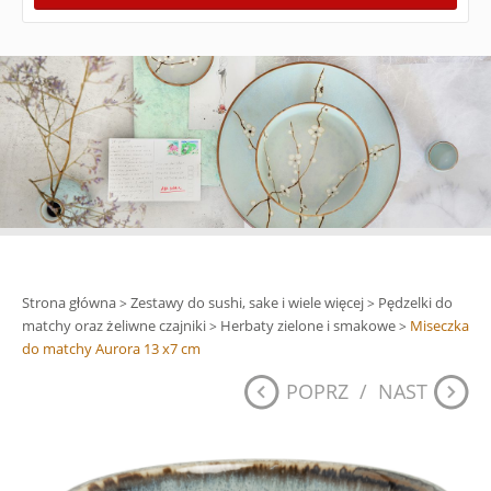
Strona główna
Zestawy do sushi, sake i wiele więcej
Pędzelki do
>
>
matchy oraz żeliwne czajniki
Herbaty zielone i smakowe
Miseczka
>
>
do matchy Aurora 13 x7 cm
POPRZ
/
NAST