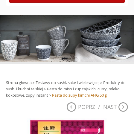
Strona główna
Zestawy do sushi, sake i wiele więcej
Produkty do
>
>
sushi i kuchni tajskiej
Pasta do miso i zup tajskich, curry, mleko
>
kokosowe, zupy instant
Pasta do zupy kimchi AHG 50 g
>
POPRZ
/
NAST