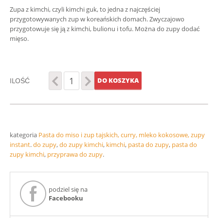
Zupa z kimchi, czyli kimchi guk, to jedna z najczęściej
przygotowywanych zup w koreańskich domach. Zwyczajowo
przygotowuje się ją z kimchi, bulionu i tofu. Można do zupy dodać
mięso.
ILOŚĆ
DO KOSZYKA
kategoria
Pasta do miso i zup tajskich, curry, mleko kokosowe, zupy
instant
.
do zupy
,
do zupy kimchi
,
kimchi
,
pasta do zupy
,
pasta do
zupy kimchi
,
przyprawa do zupy
.
podziel się na
Facebooku