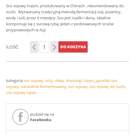
Sos sojowy Haiyin, produkowany w Chinach , rekomendowany do
sushi. Wytwarzany tradycyjną metodą fermentacji soji, pszenicy,
wody i soli, przez 6 miesięcy. Sos jest rzadki i słony, idealnie
komponuje się z surową rybą. Jeden z podstawowych sosów
przyprawowych w Azji.
ILOŚĆ
DO KOSZYKA
kategoria
sos sojowy, octy, oliwy, dressingi
.
haiyn
,
japoński sos
sojowy
,
naturalnie fermentowany
,
sos sojowy
,
sos sojowy do sushi
,
sos sojowy tajski
.
podziel się na
Facebooku