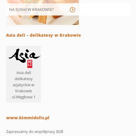
NA SUSHI W KRAKOWIE?
Asia deli – delikatesy w Krakowie
Asia deli
delikatesy
azjatyckie w
Krakowie
ul.Węgłowa 1
www.kimmidolls.pl
Zapraszamy do współpracy B2B