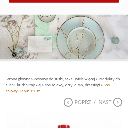
Strona główna
Zestawy do sushi, sake i wiele więcej
Produkty do
>
>
sushi i kuchni tajskiej
sos sojowy, octy, oliwy, dressingi
Sos
>
>
sojowy Haiyin 150 ml
POPRZ
/
NAST