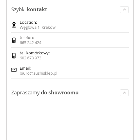
Szybki
kontakt
Location:
Węgłowa 1, Kraków
telefon:
665 242 424
tel. komórkowy:
602 673 973
Email:
biuro@sushisklep.pl
Zapraszamy
do showroomu