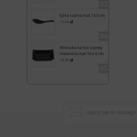
03
łyżka czarna mat 13,5 cm
15,99
zł
04
Miseczka na sos sojowy
melamina mat 10 x 6 cm
18,99
zł
05