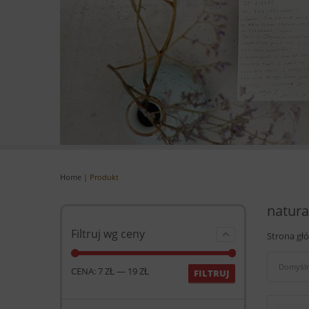
Home
|
Produkt
natur
Filtruj wg ceny
Strona gł
Domyśln
CENA:
7 ZŁ
—
19 ZŁ
FILTRUJ