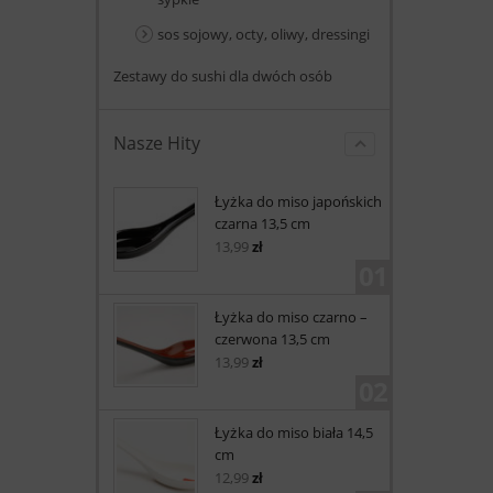
sos sojowy, octy, oliwy, dressingi
Zestawy do sushi dla dwóch osób
Nasze Hity
Łyżka do miso japońskich
czarna 13,5 cm
13,99
zł
01
Łyżka do miso czarno –
czerwona 13,5 cm
13,99
zł
02
Łyżka do miso biała 14,5
cm
12,99
zł