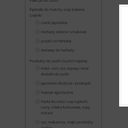
Pałeczki do sushi
Pędzelki do matchy oraz żeliwne
czajniki
czarki Japońskie
Herbaty zielone i smakowe
puszki na herbatę
zestawy do herbaty
Produkty do sushi i kuchni tajskiej
imbir, nori, sos sojowy i inne
dodatki do sushi
Japońskie słodycze i przekąski
Napoje egzotyczne
Pasta do miso i zup tajskich,
curry, mleko kokosowe, zupy
instant
ryż, makarony, mąki, produkty
sypkie