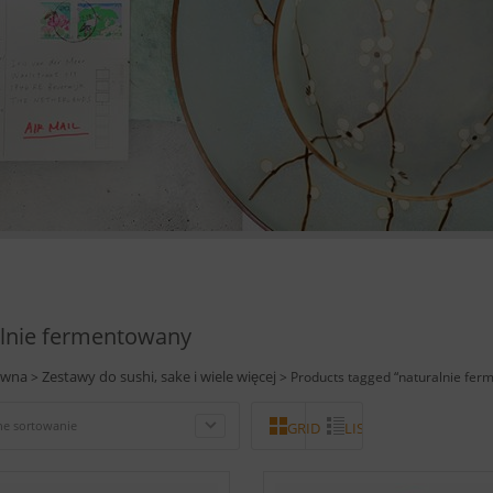
alnie fermentowany
ówna
Zestawy do sushi, sake i wiele więcej
>
> Products tagged “naturalnie fer
e sortowanie
GRID
LISTA