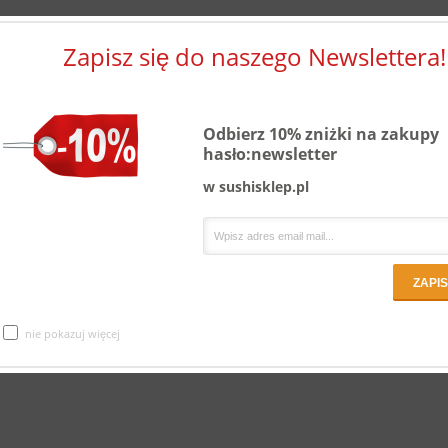
Zapisz się do naszego Newslettera!
Odbierz 10% zniżki na zakupy
hasło:newsletter
w sushisklep.pl
nie pokazuj więcej