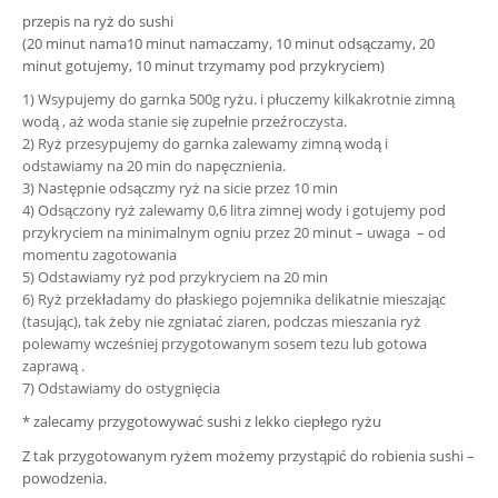
przepis na ryż do sushi
(20 minut nama
10 minut namaczamy, 10 minut odsączamy, 20
minut gotujemy, 10 minut trzymamy pod przykryciem
)
1)
Wsypujemy do garnka 500g ryżu. i płuczemy kilkakrotnie
zimną
wodą
,
aż woda stanie się zupełnie
przeźroczysta.
2)
Ryż przesypujemy do garnka
zalewamy zimną wodą
i
odstawia
my
n
a
20 min do napęcznienia.
3)
Następnie odsączmy ryż na sicie przez 10 min
4)
Odsączony ryż zalewamy 0,6 litra zimnej wody i gotujemy
pod
przykryciem
na minimalnym ogniu
przez 20 minut –
uwaga
– od
momentu zagotowania
5)
Odstawiamy ryż pod przykryciem
na
20 mi
n
6)
Ryż przekładamy do płaskiego pojemnika delikatnie
mieszając
(tasując),
tak żeby nie zgniatać ziaren, podczas mieszania ryż
polewamy wcześniej przygotowanym sosem
tezu lub gotowa
zaprawą .
7)
Odstawiamy do ostygnięcia
* zalecamy przygotowywać sushi z lekko ciepłego ryżu
Z tak
przygotowanym ryżem możemy przystąpić do robienia sushi –
powodzenia.