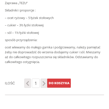
Zaprawa
„
TEZU”
Składniki i proporcje :
– ocet ryżowy – 5 łyżek stołowych
– cukier – 3½ łyż
ki stołowej
– sól – 1½ łyżki stołowej
sposób przyrządzenia:
ocet wlewamy do małego garnka i podgrzewamy, należy pamiętać
żeby nie doprowadzić do wrzenia dodajemy cukier i sól. Mieszamy
aż do całkowitego rozpuszczenia się składników. Odstawiamy do
całkowit
ego ostygnięcia.
ILOŚĆ
DO KOSZYKA