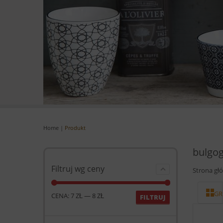
Home
|
Produkt
bulgog
Filtruj wg ceny
Strona gł
GR
CENA:
7 ZŁ
—
8 ZŁ
FILTRUJ