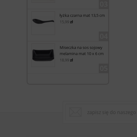
03
łyżka czarna mat 13,5 cm
15,99
zł
04
Miseczka na sos sojowy
melamina mat 10 x 6 cm
18,99
zł
05