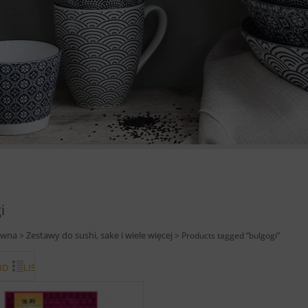
i
ówna
Zestawy do sushi, sake i wiele więcej
>
> Products tagged “bulgogi”
ID
LISTA