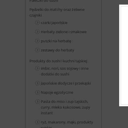
Pałeczki do sushi
Pędzelki do matchy oraz żeliwne
czajniki
czarki Japońskie
Herbaty zielone i smakowe
puszki na herbatę
zestawy do herbaty
Produkty do sushi i kuchni tajskiej
imbir, nori, sos sojowy i inne
dodatki do sushi
Japońskie słodycze i przekąski
Napoje egzotyczne
Pasta do miso i zup tajskich,
curry, mleko kokosowe, zupy
instant
ryż, makarony, mąki, produkty
sypkie