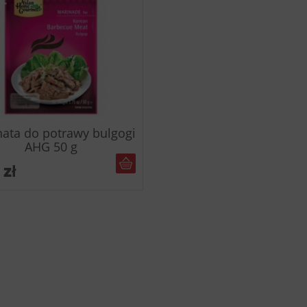
ata do potrawy bulgogi
AHG 50 g
DO KOSZYKA
0
zł