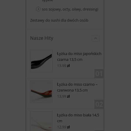
sos sojowy, octy, oliwy, dressingi
Zestawy do sushi dla dwóch osób
Nasze Hity
Łyżka do miso japońskich
czarna 13,5 cm
13,99
zł
01
Łyżka do miso czarno –
czerwona 13,5 cm
13,99
zł
02
Łyżka do miso biała 14,5
cm
12,99
zł