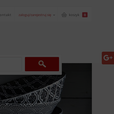
ontakt
zaloguj/zarejestruj się
koszyk
0