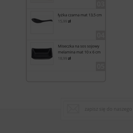
03
łyżka czarna mat 13,5 cm
15,99
zł
04
Miseczka na sos sojowy
melamina mat 10 x 6 cm
18,99
zł
05