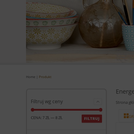
Home
|
Produkt
Energe
Filtruj wg ceny
Strona gł
GR
CENA:
7 ZŁ
—
8 ZŁ
FILTRUJ