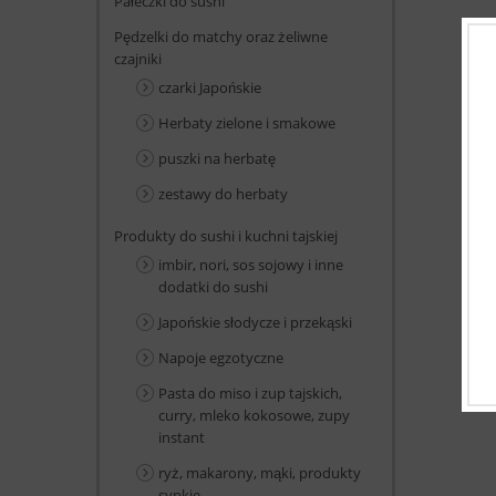
Pałeczki do sushi
Pędzelki do matchy oraz żeliwne
czajniki
czarki Japońskie
Herbaty zielone i smakowe
puszki na herbatę
zestawy do herbaty
Produkty do sushi i kuchni tajskiej
imbir, nori, sos sojowy i inne
dodatki do sushi
Japońskie słodycze i przekąski
Napoje egzotyczne
Pasta do miso i zup tajskich,
curry, mleko kokosowe, zupy
instant
ryż, makarony, mąki, produkty
sypkie