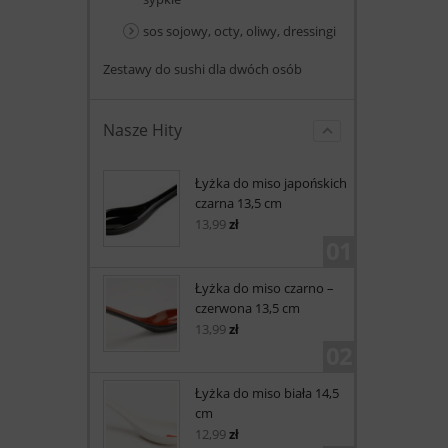
sos sojowy, octy, oliwy, dressingi
Zestawy do sushi dla dwóch osób
Nasze Hity
Łyżka do miso japońskich
czarna 13,5 cm
13,99
zł
01
Łyżka do miso czarno –
czerwona 13,5 cm
13,99
zł
02
Łyżka do miso biała 14,5
cm
12,99
zł