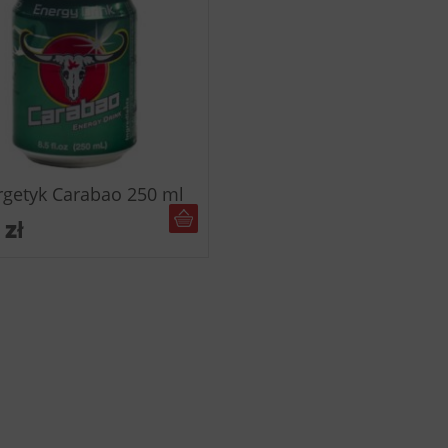
rgetyk Carabao 250 ml
DO KOSZYKA
0
zł