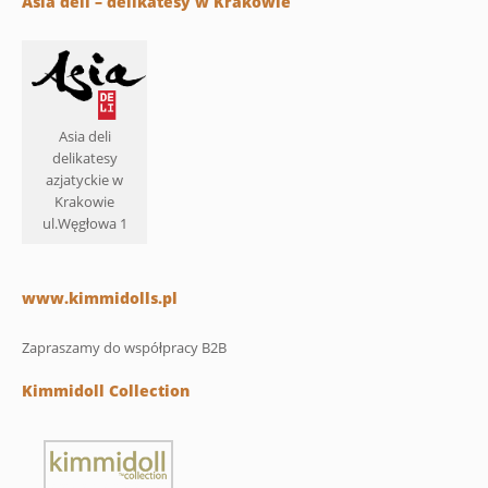
Asia deli – delikatesy w Krakowie
Asia deli
delikatesy
azjatyckie w
Krakowie
ul.Węgłowa 1
www.kimmidolls.pl
Zapraszamy do współpracy B2B
Kimmidoll Collection