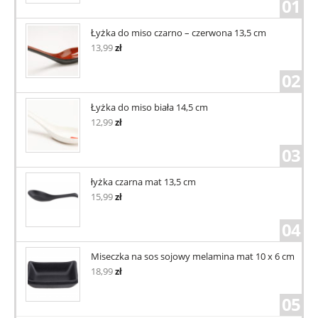
01
Łyżka do miso czarno – czerwona 13,5 cm
13,99
zł
02
Łyżka do miso biała 14,5 cm
12,99
zł
03
łyżka czarna mat 13,5 cm
15,99
zł
04
Miseczka na sos sojowy melamina mat 10 x 6 cm
18,99
zł
05