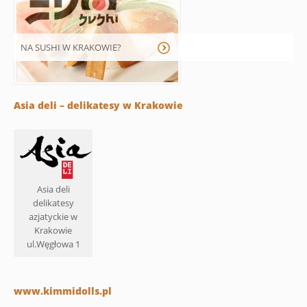
NA SUSHI W KRAKOWIE?
Asia deli – delikatesy w Krakowie
Asia deli
delikatesy
azjatyckie w
Krakowie
ul.Węgłowa 1
www.kimmidolls.pl