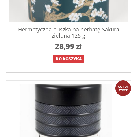
Hermetyczna puszka na herbatę Sakura
zielona 125 g
28,99
zł
DO KOSZYKA
out