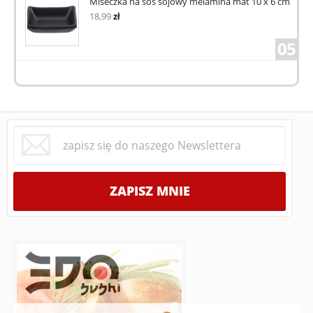
Miseczka na sos sojowy melamina mat 10 x 6 cm
18,99
zł
05