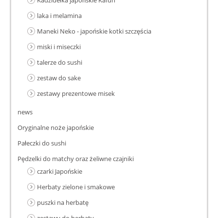
Kadzidełka japońskie Kafuh
laka i melamina
Maneki Neko - japońskie kotki szczęścia
miski i miseczki
talerze do sushi
zestaw do sake
zestawy prezentowe misek
news
Oryginalne noże japońskie
Pałeczki do sushi
Pędzelki do matchy oraz żeliwne czajniki
czarki Japońskie
Herbaty zielone i smakowe
puszki na herbatę