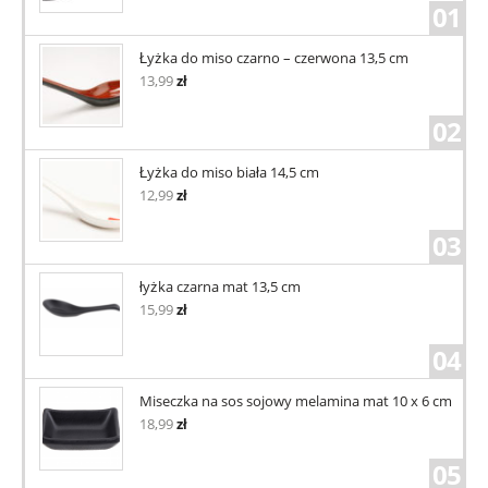
01
Łyżka do miso czarno – czerwona 13,5 cm
13,99
zł
02
Łyżka do miso biała 14,5 cm
12,99
zł
03
łyżka czarna mat 13,5 cm
15,99
zł
04
Miseczka na sos sojowy melamina mat 10 x 6 cm
18,99
zł
05