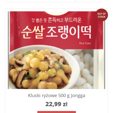
out
Kluski ryżowe 500 g Jongga
22,99
zł