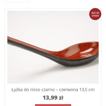
out
Łyżka do miso czarno – czerwona 13,5 cm
13,99
zł