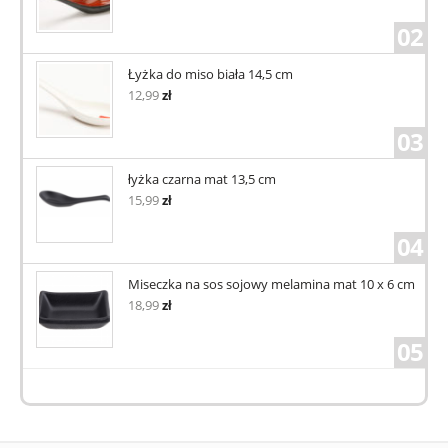
02
Łyżka do miso biała 14,5 cm
12,99
zł
03
łyżka czarna mat 13,5 cm
15,99
zł
04
Miseczka na sos sojowy melamina mat 10 x 6 cm
18,99
zł
05