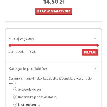
14,50
zł
BRAK W MAGAZYNIE
Filtruj wg ceny
CENA:
9 ZŁ
—
15 ZŁ
FILTRUJ
Kategorie produktów
Ceramika, maneki neko, kadzidełka japońskie, akcesoria do
sushi
akcesoria do sushi
Kadzidełka japońskie Kafuh
laka i melamina