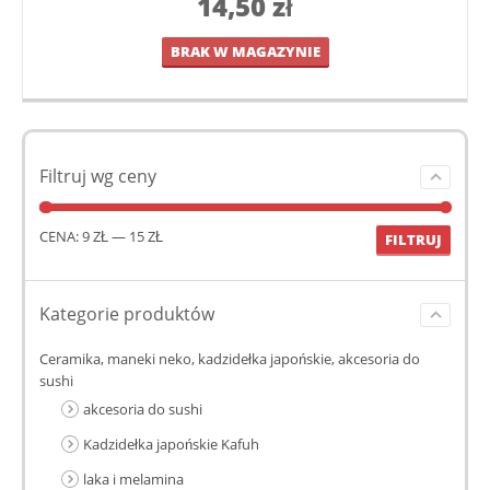
14,50
zł
BRAK W MAGAZYNIE
Filtruj wg ceny
CENA:
9 ZŁ
—
15 ZŁ
FILTRUJ
Kategorie produktów
Ceramika, maneki neko, kadzidełka japońskie, akcesoria do
sushi
akcesoria do sushi
Kadzidełka japońskie Kafuh
laka i melamina