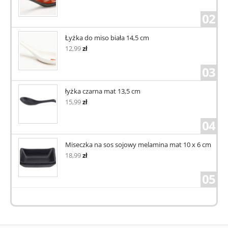
02
Łyżka do miso biała 14,5 cm
12,99
zł
03
łyżka czarna mat 13,5 cm
15,99
zł
04
Miseczka na sos sojowy melamina mat 10 x 6 cm
18,99
zł
05