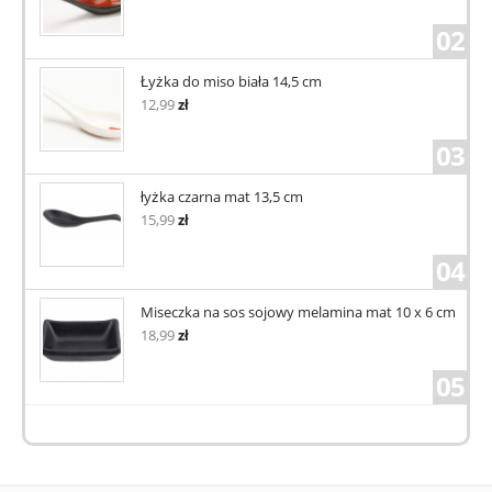
02
Łyżka do miso biała 14,5 cm
12,99
zł
03
łyżka czarna mat 13,5 cm
15,99
zł
04
Miseczka na sos sojowy melamina mat 10 x 6 cm
18,99
zł
05