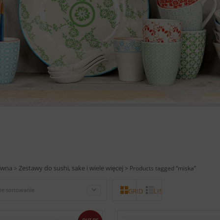
ówna
Zestawy do sushi, sake i wiele więcej
>
> Products tagged “miska”
e sortowanie
GRID
LISTA
out of stock