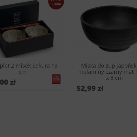
let 2 misek Sakura 13
Miska do zup japońsk
cm
melaminy czarny mat 
x 8 cm
BRAK W MAGAZYNIE
,00
zł
52,99
zł