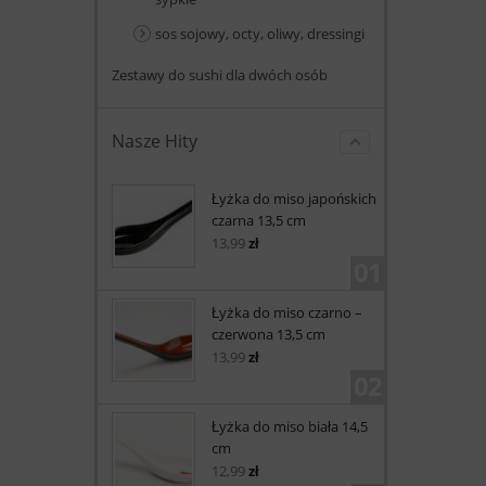
sos sojowy, octy, oliwy, dressingi
Zestawy do sushi dla dwóch osób
Nasze Hity
Łyżka do miso japońskich
czarna 13,5 cm
13,99
zł
01
Łyżka do miso czarno –
czerwona 13,5 cm
13,99
zł
02
Łyżka do miso biała 14,5
cm
12,99
zł