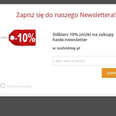
Zapisz się do naszego Newslettera!
Odbierz 10% zniżki na zakupy
hasło:newsletter
w sushisklep.pl
nie pokazuj więcej