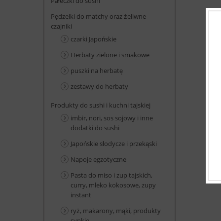
Pałeczki do sushi
Pędzelki do matchy oraz żeliwne
czajniki
czarki Japońskie
Herbaty zielone i smakowe
puszki na herbatę
zestawy do herbaty
Produkty do sushi i kuchni tajskiej
imbir, nori, sos sojowy i inne
dodatki do sushi
Japońskie słodycze i przekąski
Napoje egzotyczne
Pasta do miso i zup tajskich,
curry, mleko kokosowe, zupy
instant
ryż, makarony, mąki, produkty
sypkie