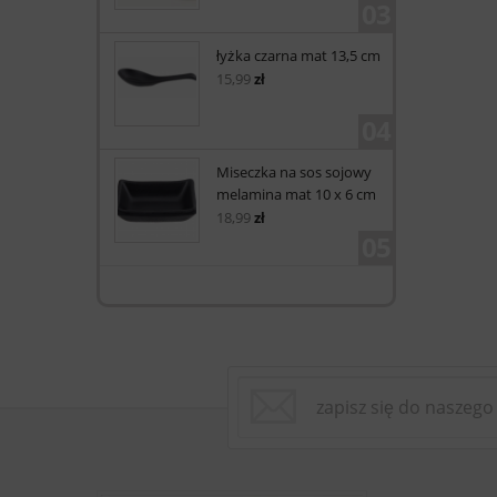
03
łyżka czarna mat 13,5 cm
15,99
zł
04
Miseczka na sos sojowy
melamina mat 10 x 6 cm
18,99
zł
05