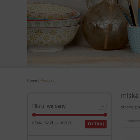
Home
|
Produkt
miska
Filtruj wg ceny
Strona gł
Domyśln
CENA:
52 ZŁ
—
109 ZŁ
FILTRUJ