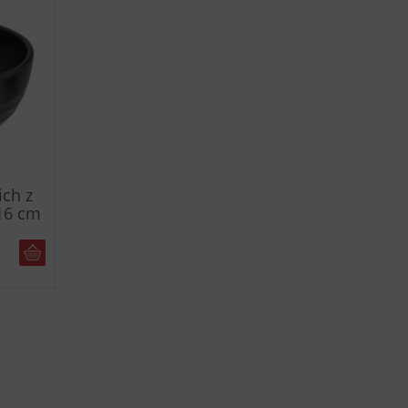
ich z
16 cm
DO KOSZYKA