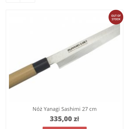
out
Nóż Yanagi Sashimi 27 cm
335,00
zł