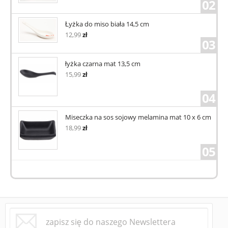
02
Łyżka do miso biała 14,5 cm
12,99
zł
03
łyżka czarna mat 13,5 cm
15,99
zł
04
Miseczka na sos sojowy melamina mat 10 x 6 cm
18,99
zł
05