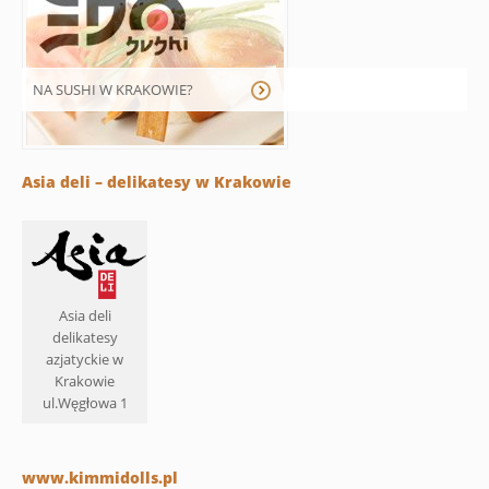
NA SUSHI W KRAKOWIE?
Asia deli – delikatesy w Krakowie
Asia deli
delikatesy
azjatyckie w
Krakowie
ul.Węgłowa 1
www.kimmidolls.pl