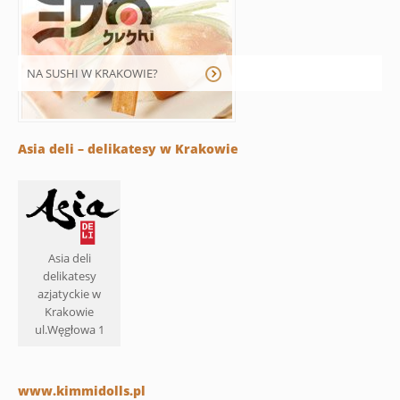
NA SUSHI W KRAKOWIE?
Asia deli – delikatesy w Krakowie
Asia deli
delikatesy
azjatyckie w
Krakowie
ul.Węgłowa 1
www.kimmidolls.pl