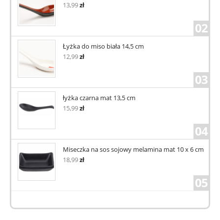
13,99
zł
02
Łyżka do miso biała 14,5 cm
12,99
zł
03
łyżka czarna mat 13,5 cm
15,99
zł
04
Miseczka na sos sojowy melamina mat 10 x 6 cm
18,99
zł
05