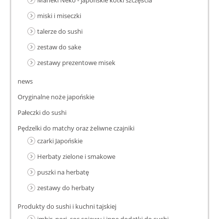
miski i miseczki
talerze do sushi
zestaw do sake
zestawy prezentowe misek
news
Oryginalne noże japońskie
Pałeczki do sushi
Pędzelki do matchy oraz żeliwne czajniki
czarki Japońskie
Herbaty zielone i smakowe
puszki na herbatę
zestawy do herbaty
Produkty do sushi i kuchni tajskiej
imbir, nori, sos sojowy i inne dodatki do sushi