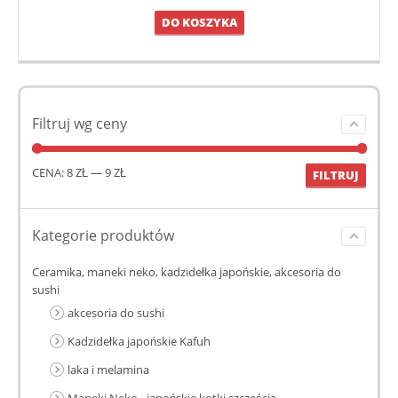
DO KOSZYKA
Filtruj wg ceny
CENA:
8 ZŁ
—
9 ZŁ
FILTRUJ
Kategorie produktów
Ceramika, maneki neko, kadzidełka japońskie, akcesoria do
sushi
akcesoria do sushi
Kadzidełka japońskie Kafuh
laka i melamina
Maneki Neko - japońskie kotki szczęścia