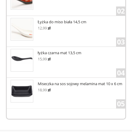
02
Łyżka do miso biała 14,5 cm
12,99
zł
03
łyżka czarna mat 13,5 cm
15,99
zł
04
Miseczka na sos sojowy melamina mat 10 x 6 cm
18,99
zł
05