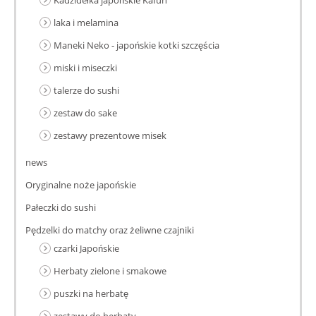
Kadzidełka japońskie Kafuh
laka i melamina
Maneki Neko - japońskie kotki szczęścia
miski i miseczki
talerze do sushi
zestaw do sake
zestawy prezentowe misek
news
Oryginalne noże japońskie
Pałeczki do sushi
Pędzelki do matchy oraz żeliwne czajniki
czarki Japońskie
Herbaty zielone i smakowe
puszki na herbatę