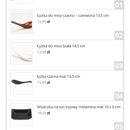
01
Łyżka do miso czarno – czerwona 13,5 cm
13,99
zł
02
Łyżka do miso biała 14,5 cm
12,99
zł
03
łyżka czarna mat 13,5 cm
15,99
zł
04
Miseczka na sos sojowy melamina mat 10 x 6 cm
18,99
zł
05