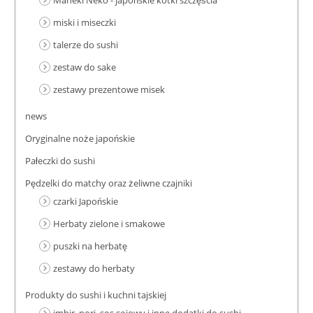
miski i miseczki
talerze do sushi
zestaw do sake
zestawy prezentowe misek
news
Oryginalne noże japońskie
Pałeczki do sushi
Pędzelki do matchy oraz żeliwne czajniki
czarki Japońskie
Herbaty zielone i smakowe
puszki na herbatę
zestawy do herbaty
Produkty do sushi i kuchni tajskiej
imbir, nori, sos sojowy i inne dodatki do sushi