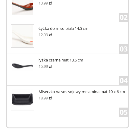
13,99
zł
02
Łyżka do miso biała 14,5 cm
12,99
zł
03
łyżka czarna mat 13,5 cm
15,99
zł
04
Miseczka na sos sojowy melamina mat 10 x 6 cm
18,99
zł
05