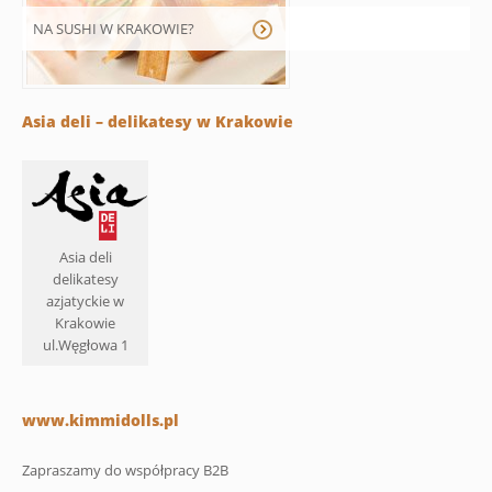
NA SUSHI W KRAKOWIE?
Asia deli – delikatesy w Krakowie
Asia deli
delikatesy
azjatyckie w
Krakowie
ul.Węgłowa 1
www.kimmidolls.pl
Zapraszamy do współpracy B2B