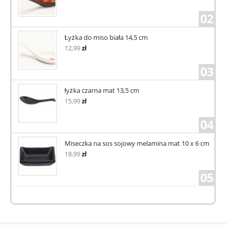
02
Łyżka do miso biała 14,5 cm
12,99
zł
03
łyżka czarna mat 13,5 cm
15,99
zł
04
Miseczka na sos sojowy melamina mat 10 x 6 cm
18,99
zł
05