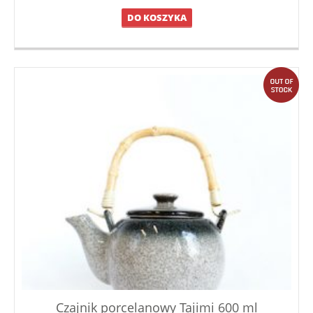
DO KOSZYKA
out
Czajnik porcelanowy Tajimi 600 ml