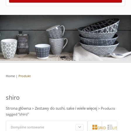
Home
|
Produkt
shiro
Strona główna
Zestawy do sushi, sake i wiele więcej
>
> Products
tagged “shiro”
Domyślne sortowanie
GRID
LISTA