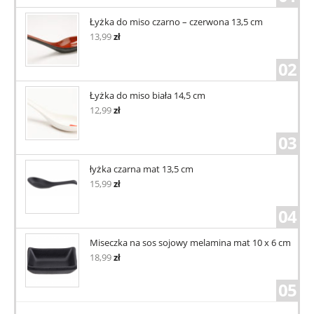
Łyżka do miso czarno – czerwona 13,5 cm
13,99
zł
02
Łyżka do miso biała 14,5 cm
12,99
zł
03
łyżka czarna mat 13,5 cm
15,99
zł
04
Miseczka na sos sojowy melamina mat 10 x 6 cm
18,99
zł
05