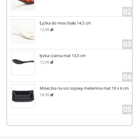
02
Łyżka do miso biała 14,5 cm
12,99
zł
03
łyżka czarna mat 13,5 cm
15,99
zł
04
Miseczka na sos sojowy melamina mat 10 x 6 cm
18,99
zł
05