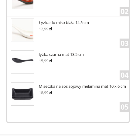
02
Łyżka do miso biała 14,5 cm
12,99
zł
03
łyżka czarna mat 13,5 cm
15,99
zł
04
Miseczka na sos sojowy melamina mat 10 x 6 cm
18,99
zł
05