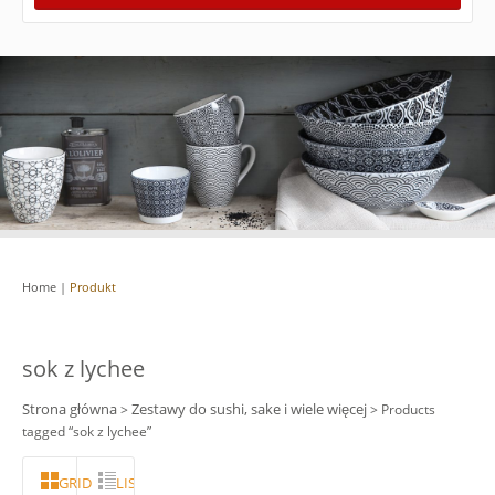
Home
|
Produkt
sok z lychee
Strona główna
Zestawy do sushi, sake i wiele więcej
>
> Products
tagged “sok z lychee”
GRID
LISTA