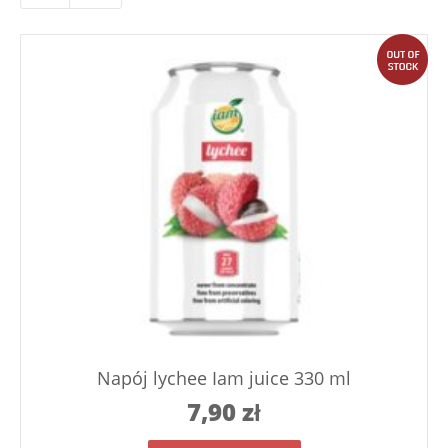
out
Napój lychee Iam juice 330 ml
7,90
zł