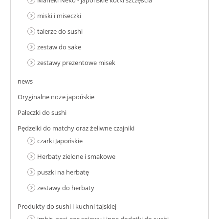
miski i miseczki
talerze do sushi
zestaw do sake
zestawy prezentowe misek
news
Oryginalne noże japońskie
Pałeczki do sushi
Pędzelki do matchy oraz żeliwne czajniki
czarki Japońskie
Herbaty zielone i smakowe
puszki na herbatę
zestawy do herbaty
Produkty do sushi i kuchni tajskiej
imbir, nori, sos sojowy i inne dodatki do sushi