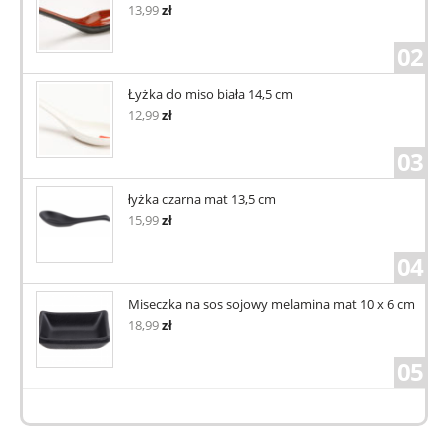
13,99
zł
02
Łyżka do miso biała 14,5 cm
12,99
zł
03
łyżka czarna mat 13,5 cm
15,99
zł
04
Miseczka na sos sojowy melamina mat 10 x 6 cm
18,99
zł
05