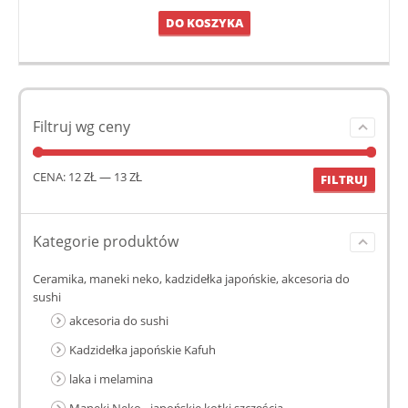
DO KOSZYKA
Filtruj wg ceny
CENA:
12 ZŁ
—
13 ZŁ
FILTRUJ
Kategorie produktów
Ceramika, maneki neko, kadzidełka japońskie, akcesoria do
sushi
akcesoria do sushi
Kadzidełka japońskie Kafuh
laka i melamina
Maneki Neko - japońskie kotki szczęścia