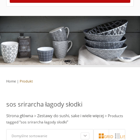
Home
|
Produkt
sos srirarcha łagody słodki
Strona główna
Zestawy do sushi, sake i wiele więcej
>
> Products
tagged “sos srirarcha łagody słodki”
Domyślne sortowanie
GRID
LISTA