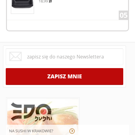
18,99
zł
05
NA SUSHI W KRAKOWIE?