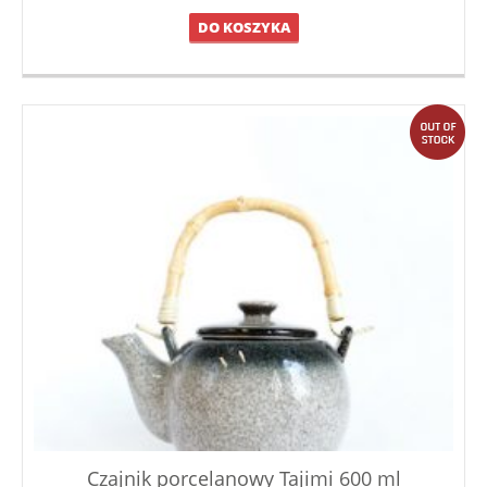
DO KOSZYKA
out
Czajnik porcelanowy Tajimi 600 ml