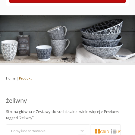
Home
|
Produkt
żeliwny
Strona główna
Zestawy do sushi, sake i wiele więcej
>
> Products
tagged “żeliwny”
Domyślne sortowanie
GRID
LISTA