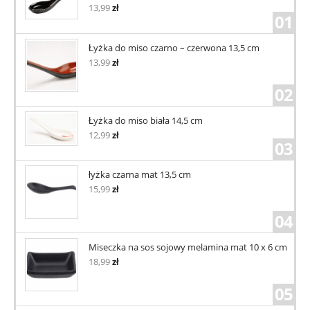
13,99
zł
01
Łyżka do miso czarno – czerwona 13,5 cm
13,99
zł
02
Łyżka do miso biała 14,5 cm
12,99
zł
03
łyżka czarna mat 13,5 cm
15,99
zł
04
Miseczka na sos sojowy melamina mat 10 x 6 cm
18,99
zł
05